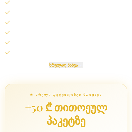
სავარძლების ღრმა წმენდა
ნოხებისა და იატაკის ქიმწმენდა
ორთქლით დამუშავება
პლასტმასების აღდგენა
მინების წმენდა
გარე რეცხვა
სრულად ნახვა
→
🔥
ᲡᲠᲣᲚᲘ ᲓᲔᲢᲔᲘᲚᲘᲜᲒᲘ ᲛᲝᲘᲪᲐᲕᲡ
+50 ₾ თითოეულ
პაკეტზე