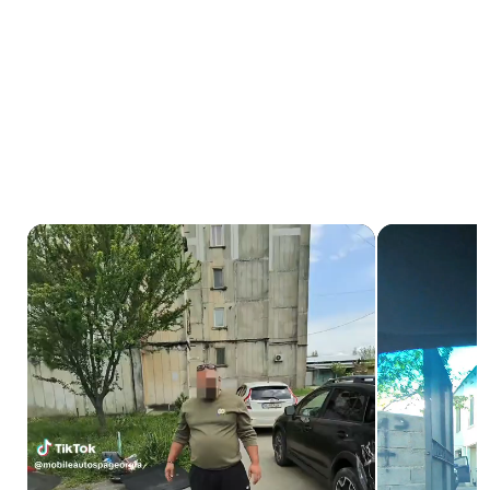
200+ კმაყოფილი კლიენტი
📍
ადგილზე მომსახურება
•
🧪
პრემიუმ ქიმია
•
🚗
პროფესიონალური აპარატურა
🎥
ჩვენი შედეგები
ნახეთ ჩვენი ნამუშევრები