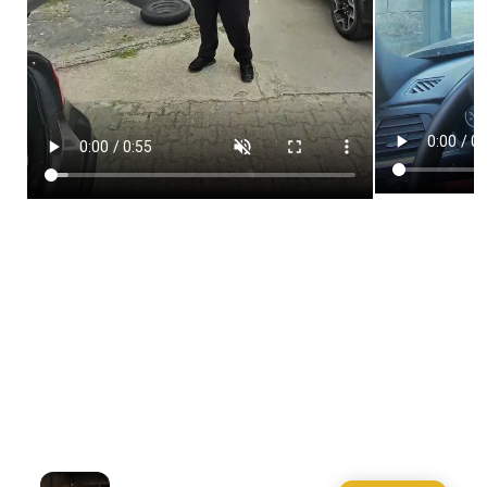
2026-04-29-12
#kutaisi #mobiledetailing #მანქანისქიმწმენდა
#ავტოსამრეცხაო #beforeafter .mp4
ფასები მანქანის ტიპის მიხედვით
აირჩიე შენი მანქანის ტიპი — ფასი ფიქსირებულია
სედანი