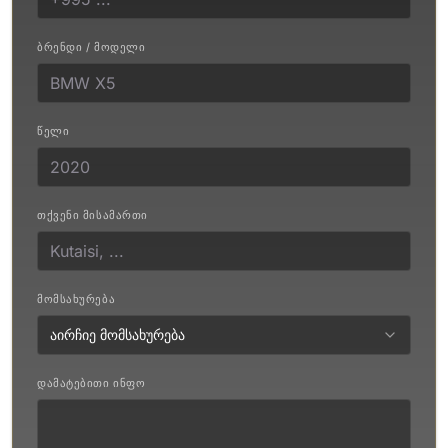
ᲑᲠᲔᲜᲓᲘ / ᲛᲝᲓᲔᲚᲘ
ᲬᲔᲚᲘ
ᲗᲥᲕᲔᲜᲘ ᲛᲘᲡᲐᲛᲐᲠᲗᲘ
ᲛᲝᲛᲡᲐᲮᲣᲠᲔᲑᲐ
აირჩიე მომსახურება
ᲓᲐᲛᲐᲢᲔᲑᲘᲗᲘ ᲘᲜᲤᲝ