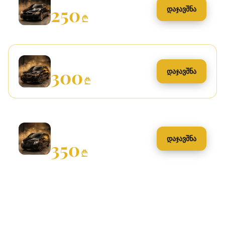
250
დაჯავშნა
₾
ჯიპი / ქროსოვერი
300
დაჯავშნა
₾
მინივენი / დიდი
ავტომობილი
დაჯავშნა
350
₾
რა შედის მომსახურებაში