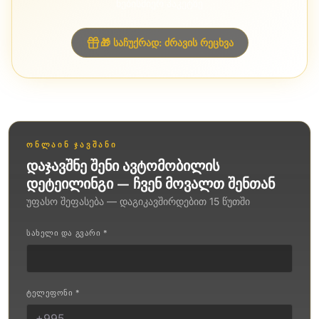
ნებისმიერ პაკეტზე
🎁 საჩუქრად: ძრავის რეცხვა
ᲝᲜᲚᲐᲘᲜ ᲯᲐᲕᲨᲐᲜᲘ
დაჯავშნე შენი ავტომობილის
დეტეილინგი — ჩვენ მოვალთ შენთან
უფასო შეფასება — დაგიკავშირდებით 15 წუთში
ᲡᲐᲮᲔᲚᲘ ᲓᲐ ᲒᲕᲐᲠᲘ *
ᲢᲔᲚᲔᲤᲝᲜᲘ *