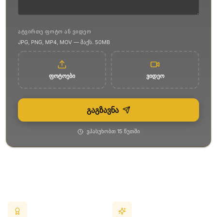
ᲐᲢᲕᲘᲠᲗᲔ ᲤᲝᲢᲝ ᲐᲜ ᲕᲘᲓᲔᲝ
JPG, PNG, MP4, MOV — მაქს. 50MB
ფოტოები
ვიდეო
გაგზავნა
ვპასუხობთ 15 წუთში
📍 რატომ ჩვენ?
ადგილზე მოსვლა
პრემიუმ ხარისხი
დროის ეკონომია —
პროფესიონალური